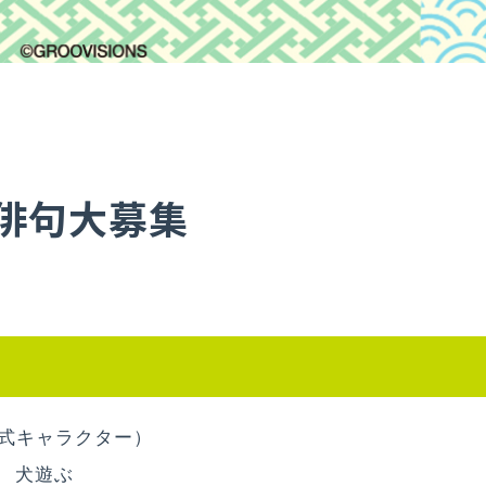
」俳句大募集
式キャラクター）
く 犬遊ぶ