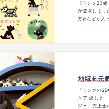
【ワンク20歳
が登場しまし
方言などが入
地域を元
「ワンクのSD
き完成した
ジェ。売上金