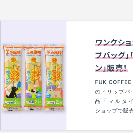
ワンクショ
プバッグ」
ン」販売！
FUK COF
のドリップバ
品「マルタ
ショップで販