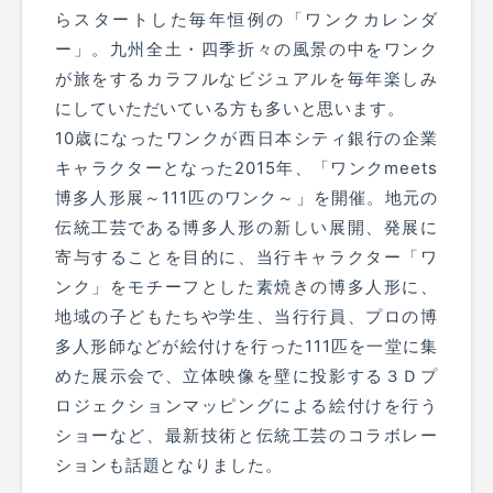
らスタートした毎年恒例の「ワンクカレンダ
ー」。九州全土・四季折々の風景の中をワンク
が旅をするカラフルなビジュアルを毎年楽しみ
にしていただいている方も多いと思います。
10歳になったワンクが西日本シティ銀行の企業
キャラクターとなった2015年、「ワンクmeets
博多人形展～111匹のワンク～」を開催。地元の
伝統工芸である博多人形の新しい展開、発展に
寄与することを目的に、当行キャラクター「ワ
ンク」をモチーフとした素焼きの博多人形に、
地域の子どもたちや学生、当行行員、プロの博
多人形師などが絵付けを行った111匹を一堂に集
めた展示会で、立体映像を壁に投影する３Ｄプ
ロジェクションマッピングによる絵付けを行う
ショーなど、最新技術と伝統工芸のコラボレー
ションも話題となりました。