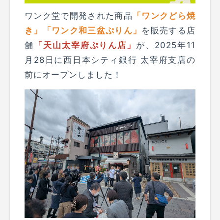
ワンク堂で開発された商品
「ワンクどら焼
き」「ワンク和三盆ぷりん」
を販売する店
舗
「天山太宰府ぷりん店」
が、2025年11
月28日に西日本シティ銀行 太宰府支店の
前にオープンしました！