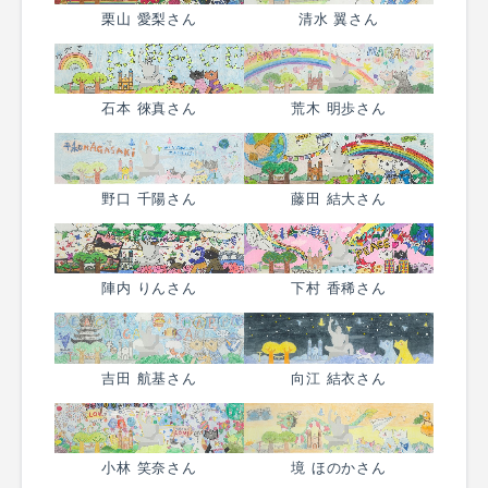
栗山 愛梨さん
清水 翼さん
石本 徠真さん
荒木 明歩さん
野口 千陽さん
藤田 結大さん
陣内 りんさん
下村 香稀さん
吉田 航基さん
向江 結衣さん
小林 笑奈さん
境 ほのかさん