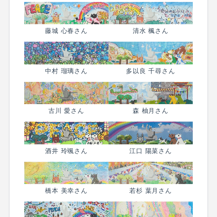
藤城 心春さん
清水 楓さん
中村 瑠璃さん
多以良 千尋さん
古川 愛さん
森 柚月さん
酒井 玲颯さん
江口 陽菜さん
橋本 美幸さん
若杉 葉月さん