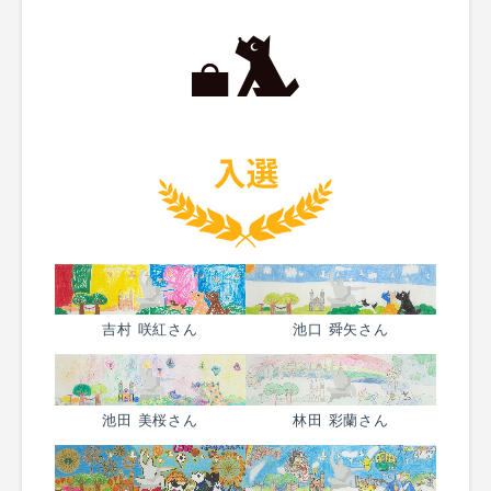
吉村 咲紅さん
池口 舜矢さん
池田 美桜さん
林田 彩蘭さん